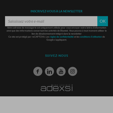
INSCRIVEZ-VOUS À LA NEWSLETTER
OK
Votre adresse de messagerie est uniquement utilisée pour vous envoyer notre lettre d'information
ainsi que des informations concernant les activités de Bluetek. Vous pouvez à tout moment utiliser le
lien de désabonnement intégré dans la newsletter
Ce site est protégé par reCAPTCHA. Les
règles de confidentialité
et les
conditions d'utilisation
de
Google s'appliquent.
SUIVEZ-NOUS