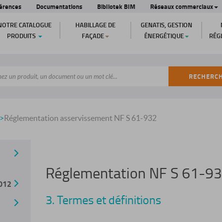
érences
Documentations
Bibliotek BIM
Réseaux commerciaux
NOTRE CATALOGUE
HABILLAGE DE
GENATIS, GESTION
PRODUITS
FAÇADE
ÉNERGÉTIQUE
RÉG
RECHERC
>
Réglementation asservissement NF S 61-932
Réglementation NF S 61-9
012
3. Termes et définitions