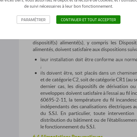
rvices tiers, vous autorisez le dépôt et la lecture de cookies, et l'utilisa
sous une Très Basse Tension de Sécurité (T.B.T.S
de suivi nécessaires à leur bon fonctionnement.
Protection (T.B.T.P.). L’Alimentation Électrique d
donc présenter les caractéristiques correspondant 
PARAMÉTRER
CONTINUER ET TOUT ACCEPTER
Les câbles d’alimentation en énergie électr
Alimentation Électrique de Sécurité (A.E.S./E.A.E
dispositif(s) alimenté(s), y compris les Dispos
alimentés, doivent satisfaire aux dispositions suiv
leur installation doit être conforme aux nor
;
ils doivent être, soit placés dans un chemin
et de catégorie C2, soit de catégorie
CR1 (au s
dernier cas,
les dispositifs de dérivation o
enveloppes doivent satisfaire à l’essai au fil 
60695-2-11, la température du fil
incandesc
indépendants
des canalisations électriques a
du S.S.I. En particulier, toute interventio
distribution du bâtiment ou
de l’établissemen
le
fonctionnement du S.S.I.
6.4 Alimentations Pneumatiques