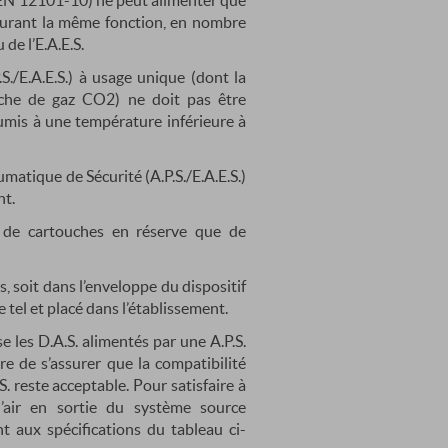
EN 12101-10) ne peut alimenter que
ssurant la même fonction, en nombre
 de l’E.A.E.S.
./E.A.E.S.) à usage unique (dont la
uche de gaz CO2) ne doit pas être
umis à une température inférieure à
matique de Sécurité (A.P.S./E.A.E.S.)
nt.
t de cartouches en réserve que de
, soit dans l’enveloppe du dispositif
tel et placé dans l’établissement.
e les D.A.S. alimentés par une A.P.S.
re de s’assurer que la compatibilité
.S. reste acceptable. Pour satisfaire à
 l’air en sortie du système source
nt aux spécifications du tableau ci-