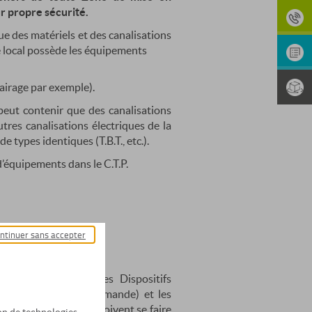
eur propre sécurité.
 des matériels et des canalisations
ce local possède les équipements
clairage par exemple).
eut contenir que des canalisations
utres canalisations électriques de la
 types identiques (T.B.T., etc.).
’équipements dans le C.T.P.
ntinuer sans accepter
tion de sécurité des Dispositifs
les Lignes de Télécommande) et les
 Lignes de Contrôle) doivent se faire