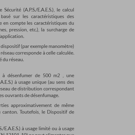
curité (A.P.S./E.A.E.S.), le calcul
 basé sur les caractéristiques des
 en compte les caractéristiques du
es, pression, etc.), la surcharge de
’application.
’un dispositif (par exemple manomètre)
 réseau corresponde à celle calculée.
té du réseau.
e à désenfumer de 500 m2 , une
A.E.S.) à usage unique (au sens des
seau de distribution correspondant
 des ouvrants de désenfumage.
 parties approximativement de même
canton. Toutefois, le Dispositif de
/E.A.E.S.) à usage limité ou à usage