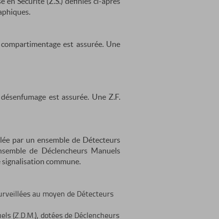
 en Sécurité (Z.S.) définies ci-après
aphiques.
e compartimentage est assurée. Une
 désenfumage est assurée. Une Z.F.
llée par un ensemble de Détecteurs
 ensemble de Déclencheurs Manuels
e signalisation commune.
surveillées au moyen de Détecteurs
ls (Z.D.M.), dotées de Déclencheurs