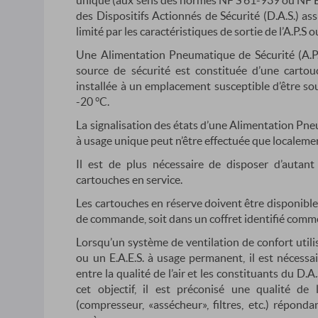
unique (aux sens des normes NF S 61-939 ou NF 
des Dispositifs Actionnés de Sécurité (D.A.S.) a
limité par les caractéristiques de sortie de l’A.P.S ou
Une Alimentation Pneumatique de Sécurité (A.P.S
source de sécurité est constituée d’une carto
installée à un emplacement susceptible d’être so
-20 °C.
La signalisation des états d’une Alimentation Pneu
à usage unique peut n’être effectuée que localeme
Il est de plus nécessaire de disposer d’autan
cartouches en service.
Les cartouches en réserve doivent être disponibles
de commande, soit dans un coffret identifié comme 
Lorsqu’un système de ventilation de confort utilis
ou un E.A.E.S. à usage permanent, il est nécessai
entre la qualité de l’air et les constituants du D.A
cet objectif, il est préconisé une qualité de
(compresseur, «assécheur», filtres, etc.) réponda