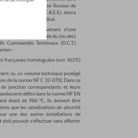
tion de technologies
.) ou sous une Très Basse Tension de
e Sécurité (A.E.S. ou E.A.E.S.) devra
au type de tension utilisé.
ique de sécurité provenant d’une
.S.) physiquement séparée du (ou des)
itifs Commandés Terminaux (D.C.T.)
antes :
mes françaises homologuées (voir NOTE)
ement ou un
volume technique protégé
ens de la norme NF C 32-070). Dans ce
u de jonction correspondants et
leurs
incandescent
défini dans la norme NF EN
ent étant de 960 °C, ils doivent être
utres que les canalisations
de sécurité
n sur
une des autres installations de
t doit pouvoir s’effectuer sans affecter