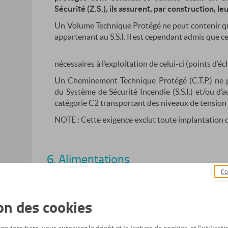
Sécurité (Z.S.), ils assurent, par construction, l
Un Volume Technique Protégé ne peut contenir que
appartenant au S.S.I. Il est cependant admis que 
nécessaires à l’exploitation de celui-ci (points d’é
Un Cheminement Technique Protégé (C.T.P.) ne p
du Système de Sécurité Incendie (S.S.I.) et/ou d’a
catégorie C2 transportant des niveaux de tension de
NOTE : Cette exigence exclut toute implantation d
6. Alimentations
Co
6.3 Alimentations électriques
ion des cookies
Les commandes électriques de passage en posi
Actionnés de Sécurité (D.A.S.) (transmises par 
contrôles intéressant la sécurité (transmis par les