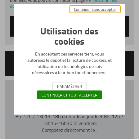
données, vous pouvez consulter la page «
Protection des
données personnelles
».
Continuer sans accepter
Votre demande
Utilisation des
*Champs obligatoires
cookies
En acceptant ces services tiers, vous
autorisez le dépôt et la lecture de cookies, et
NOUS CONTACTER
l'utilisation de technologies de suivi
nécessaires à leur bon fonctionnement.
PARAMÉTRER
CONTINUER ET TOUT ACCEPTER
8h-12h / 13h15-18h du lundi au jeudi et 8h-12h /
13h15-16h30 le vendredi
Composez directement le :