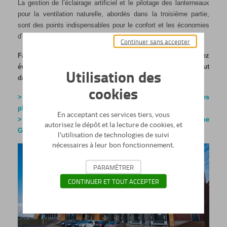
La gestion de l’éclairage artificiel et le pilotage des lanterneaux
pour la ventilation naturelle, abordés dans la troisième partie,
sont des points indispensables pour le confort et les économies
d’énergie dans les plateformes logistiques.
Continuer sans accepter
Faites un bilan complet de votre savoir-faire et découvrez
éventuellement de nouvelles informations utiles… le tout
Utilisation des
dans un guide efficace et pratique.
cookies
> Télécharger le guide complet ‘’Rénover l’éclairage des
plateformes logistiques et entrepôts’’
En acceptant ces services tiers, vous
> En savoir plus sur les produits utilisés sur la Plateforme
autorisez le dépôt et la lecture de cookies, et
GRTGaz
l'utilisation de technologies de suivi
nécessaires à leur bon fonctionnement.
PARAMÉTRER
CONTINUER ET TOUT ACCEPTER