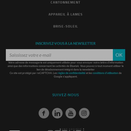
CANTONNEMENT
APPAREIL À LAMES
BRISE-SOLEIL
INSCRIVEZ-VOUS À LA NEWSLETTER
OK
Votre adresse de messagerie est uniquement utilisée pour vous envoyer notre lettre d'information
ainsi que des informations concernant les activités de Bluetek. Vous pouvez à tout moment utiliser le
lien de désabonnement intégré dans la newsletter
Ce site est protégé par reCAPTCHA. Les
règles de confidentialité
et les
conditions d'utilisation
de
Google s'appliquent.
SUIVEZ-NOUS