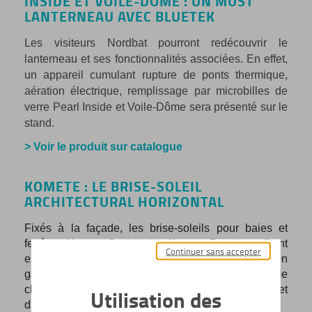
INSIDE ET VOILE-DÔME : UN MUST
LANTERNEAU AVEC BLUETEK
Les visiteurs Nordbat pourront redécouvrir le
lanterneau et ses fonctionnalités associées. En effet,
un appareil cumulant rupture de ponts thermique,
aération électrique, remplissage par microbilles de
verre Pearl Inside et Voile-Dôme sera présenté sur le
stand.
> Voir le produit sur catalogue
KOMETE : LE BRISE-SOLEIL
ARCHITECTURAL HORIZONTAL
Fixés à la façade, les brise-soleils pour baies et
fenêtres Komete Standard et Komete Premium offrent
Continuer sans accepter
en façade une protection solaire efficace tout en
gardant une visibilité vers l'extérieur. Sans ajout de
climatisation, ce principe de brise-soleil permet
Utilisation des
d'améliorer le confort d'été naturellement.