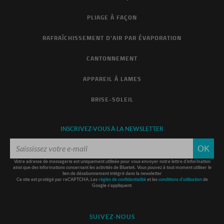
PLIAGE À FAÇON
RAFRAÎCHISSEMENT D'AIR PAR ÉVAPORATION
CANTONNEMENT
APPAREIL À LAMES
BRISE-SOLEIL
INSCRIVEZ-VOUS À LA NEWSLETTER
OK
Votre adresse de messagerie est uniquement utilisée pour vous envoyer notre lettre d'information
ainsi que des informations concernant les activités de Bluetek. Vous pouvez à tout moment utiliser le
lien de désabonnement intégré dans la newsletter
Ce site est protégé par reCAPTCHA. Les
règles de confidentialité
et les
conditions d'utilisation
de
Google s'appliquent.
SUIVEZ-NOUS