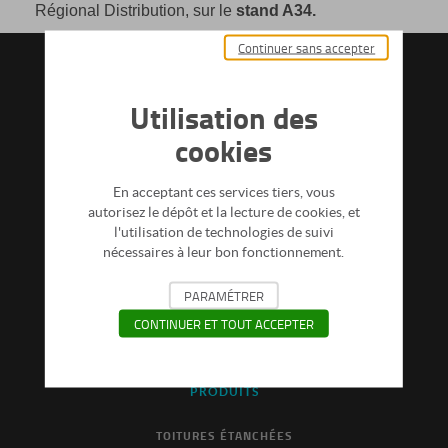
Régional Distribution, sur le
stand A34.
Continuer sans accepter
DICO BLUETEK
INDEX ÉGALITÉ PROFESSIONNELLE FEMMES / HOMMES
Utilisation des
CONTACTEZ-NOUS
cookies
OPTIONS ET ACCESSSOIRES
LIENS UTILES
En acceptant ces services tiers, vous
autorisez le dépôt et la lecture de cookies, et
FLUX RSS
l'utilisation de technologies de suivi
DOCUMENTATIONS
nécessaires à leur bon fonctionnement.
MENTIONS LÉGALES
PARAMÉTRER
PROTECTION DES DONNÉES PERSONNELLES
CONTINUER ET TOUT ACCEPTER
ESPACE PRESSE
PRODUITS
TOITURES ÉTANCHÉES