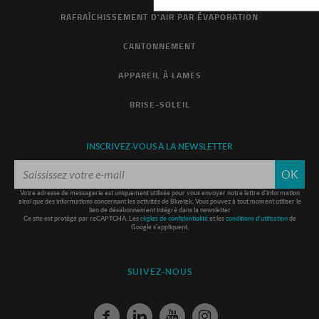
RAFRAÎCHISSEMENT D'AIR PAR ÉVAPORATION
CANTONNEMENT
APPAREIL À LAMES
BRISE-SOLEIL
INSCRIVEZ-VOUS À LA NEWSLETTER
OK
Votre adresse de messagerie est uniquement utilisée pour vous envoyer notre lettre d'information
ainsi que des informations concernant les activités de Bluetek. Vous pouvez à tout moment utiliser le
lien de désabonnement intégré dans la newsletter
Ce site est protégé par reCAPTCHA. Les
règles de confidentialité
et les
conditions d'utilisation
de
Google s'appliquent.
SUIVEZ-NOUS