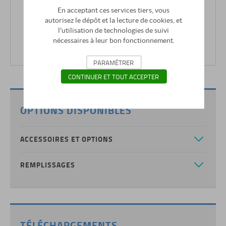
En acceptant ces services tiers, vous
autorisez le dépôt et la lecture de cookies, et
l'utilisation de technologies de suivi
nécessaires à leur bon fonctionnement.
PARAMÉTRER
CONTINUER ET TOUT ACCEPTER
VILEBREQUIN
DÔ
OPTIONS DISPONIBLES
ACCESSOIRES ET OPTIONS
REMPLISSAGES
EVOLUTION 230V
AC
TÉLÉCHARGEMENTS