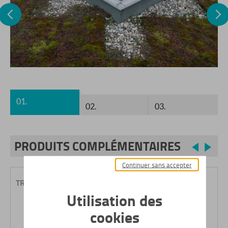
Previous
N
01.
02.
03.
PRODUITS COMPLÉMENTAIRES
Previo
Nex
Continuer sans accepter
TREUIL SI
PO
Utilisation des
cookies