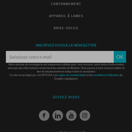
CANTONNEMENT
APPAREIL À LAMES
BRISE-SOLEIL
INSCRIVEZ-VOUS À LA NEWSLETTER
OK
Votre adresse de messagerie est uniquement utilisée pour vous envoyer notre lettre d'information
ainsi que des informations concernant les activités de Bluetek. Vous pouvez à tout moment utiliser le
lien de désabonnement intégré dans la newsletter
Ce site est protégé par reCAPTCHA. Les
règles de confidentialité
et les
conditions d'utilisation
de
Google s'appliquent.
SUIVEZ-NOUS