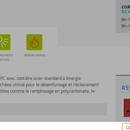
CON
02 
8h-1
8h-1
IREMENT
DÉSENFUMAGE
NITHAL
FC avec costière acier standard à énergie
chées utilisé pour le désenfumage et l'éclairement
AS
nibles comme le remplissage en polycarbonate, le
e
Co