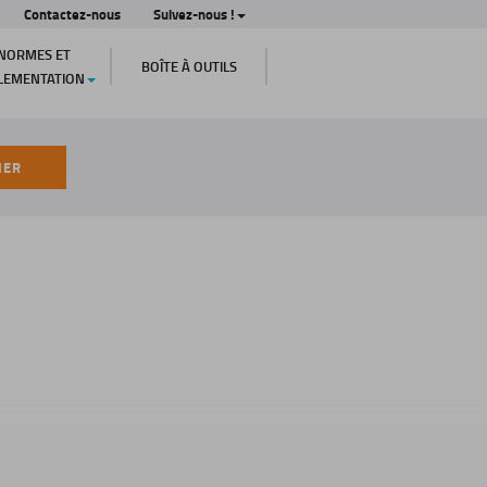
Contactez-nous
Suivez-nous !
NORMES ET
BOÎTE À OUTILS
LEMENTATION
HER
ard pour toitures étanchées