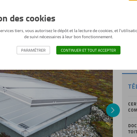
mm isolée 15 mm bitumée
93°C
ion des cookies
OP
rvices tiers, vous autorisez le dépôt et la lecture de cookies, et l'utilisa
REM
de suivi nécessaires à leur bon fonctionnement.
ACC
PARAMÉTRER
CONTINUER ET TOUT ACCEPTER
s un cabinet d'architecte
Leroy M
TÉ
CER
Next
COM
DOC
TOI