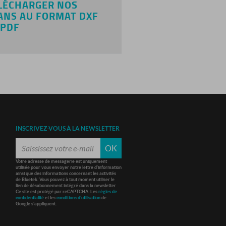
LÉCHARGER NOS
ANS AU FORMAT DXF
 PDF
INSCRIVEZ-VOUS À LA NEWSLETTER
OK
Votre adresse de messagerie est uniquement
utilisée pour vous envoyer notre lettre d'information
ainsi que des informations concernant les activités
de Bluetek. Vous pouvez à tout moment utiliser le
lien de désabonnement intégré dans la newsletter
Ce site est protégé par reCAPTCHA. Les
règles de
confidentialité
et les
conditions d'utilisation
de
Google s'appliquent.