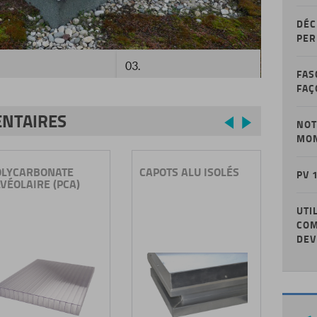
DÉC
PER
03.
FAS
FAÇ
NTAIRES
Previous
Next
NOT
MO
ONATE
CAPOTS ALU ISOLÉS
DÔMES
PV 
E (PCA)
THERMOFORMÉS
UTI
COM
DEV