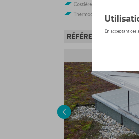
Costière biaise hauteur 300 
Thermodéclencheur calibré à 
Utilisat
En acceptant ces se
RÉFÉRENCES
Des puits de lumière dan
Previous