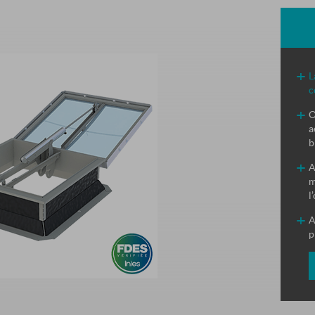
L
c
O
a
b
A
m
l
A
p