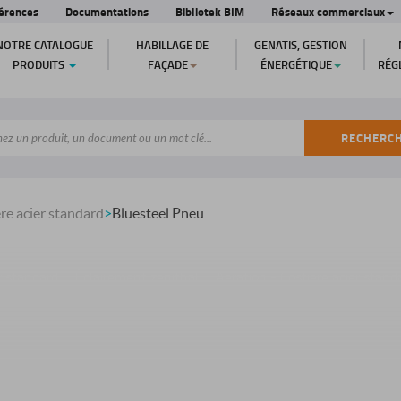
érences
Documentations
Bibliotek BIM
Réseaux commerciaux
NOTRE CATALOGUE
HABILLAGE DE
GENATIS, GESTION
PRODUITS
FAÇADE
ÉNERGÉTIQUE
RÉG
RECHERC
re acier standard
>
Bluesteel Pneu
r standard
Éclairement zénithal
Aération - Costière acier stand