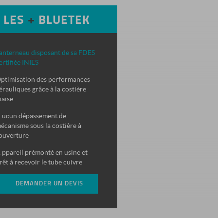
LES
+
BLUETEK
anterneau disposant
de sa
FDES
ertifiée INIES
ptimisation des performances
érauliques grâce à la costière
iaise
 ucun dépassement de
écanisme sous la costière à
’ouverture
 ppareil prémonté en usine et
rêt à recevoir le tube cuivre
DEMANDER UN DEVIS