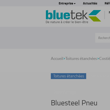
Entreprise
Actualités
Réf
Accueil
>
Toitures étanchées
>
Costiè
Toitures étanchées
Costière acie
Désenfumage
Bluesteel Pneu