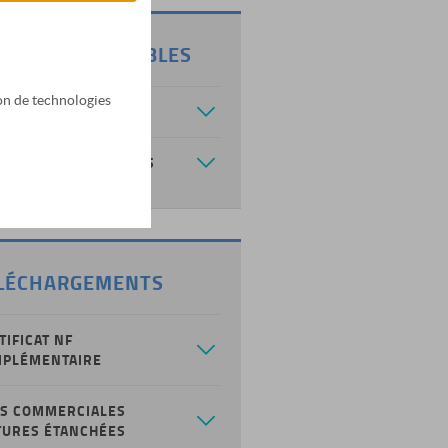
TIONS DISPONIBLES
tion de technologies
PLISSAGES
ESSOIRES ET OPTIONS
erlin : une grande surface baignée de lumière naturelle
LÉCHARGEMENTS
TIFICAT NF
PLÉMENTAIRE
S COMMERCIALES
TURES ÉTANCHÉES