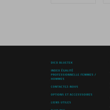
DICO BLUETEK
INDEX ÉGALITÉ
PROFESSIONNELLE FEMMES /
HOMMES
CONTACTEZ-NOUS
OPTIONS ET ACCESSSOIRES
LIENS UTILES