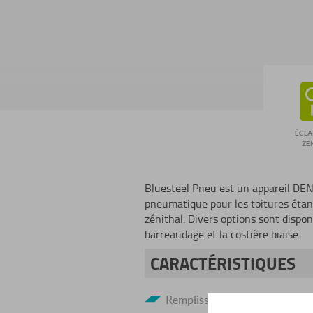
ÉCLA
ZÉ
Bluesteel Pneu est un appareil DEN
pneumatique pour les toitures étan
zénithal. Divers options sont dispo
barreaudage et la costière biaise.
CARACTÉRISTIQUES
Remplissage PCA 10 mm opal