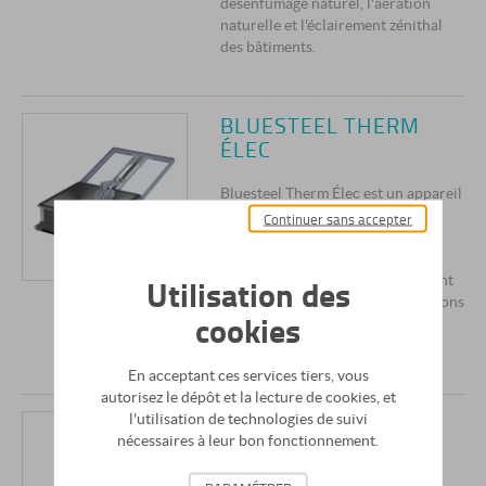
désenfumage naturel, l'aération
naturelle et l'éclairement zénithal
des bâtiments.
BLUESTEEL THERM
ÉLEC
Bluesteel Therm Élec est un appareil
DENFC avec amélioration
Continuer sans accepter
thermique et à énergie électrique
utilisé pour le désenfumage,
Utilisation des
l'aération naturelle et l'éclairement
zénithal. Réduction des déperditions
cookies
thermiques grâce à une meilleure
isolation de la costière.
En acceptant ces services tiers, vous
autorisez le dépôt et la lecture de cookies, et
BLUESTEEL THERM
l'utilisation de technologies de suivi
nécessaires à leur bon fonctionnement.
ÉLEC + ACCÈS