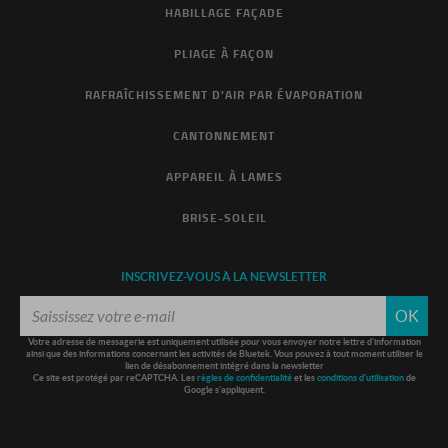
HABILLAGE FAÇADE
PLIAGE À FAÇON
RAFRAÎCHISSEMENT D'AIR PAR ÉVAPORATION
CANTONNEMENT
APPAREIL À LAMES
BRISE-SOLEIL
INSCRIVEZ-VOUS À LA NEWSLETTER
OK
Votre adresse de messagerie est uniquement utilisée pour vous envoyer notre lettre d'information
ainsi que des informations concernant les activités de Bluetek. Vous pouvez à tout moment utiliser le
lien de désabonnement intégré dans la newsletter
Ce site est protégé par reCAPTCHA. Les
règles de confidentialité
et les
conditions d'utilisation
de
Google s'appliquent.