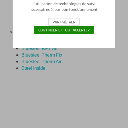
l'utilisation de technologies de suivi
nécessaires à leur bon fonctionnement.
PARAMÉTRER
CONTINUER ET TOUT ACCEPTER
> Se rendre sur les produits compatibles :
Bluesteel RPT Fix
Bluesteel RPT Air
Bluesteel Therm Fix
Bluesteel Therm Air
Steel Inside