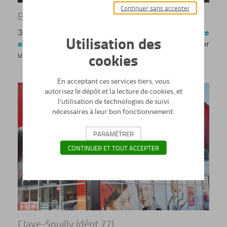
Continuer sans accepter
Bibliothèque de Dreffeac (dépt 44)
380 m² de bâtiments.
P
arement composite
Utilisation des
aluminium
ép. 4 mm avec perforation aléatoire. Décor
cookies
utilisé pour cet habillage :
107 Gold
En acceptant ces services tiers, vous
autorisez le dépôt et la lecture de cookies, et
l'utilisation de technologies de suivi
nécessaires à leur bon fonctionnement.
PARAMÉTRER
CONTINUER ET TOUT ACCEPTER
Claye-Souilly (dépt 77)