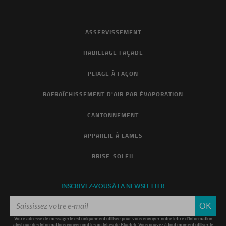
ASSERVISSEMENT
HABILLAGE FAÇADE
PLIAGE À FAÇON
RAFRAÎCHISSEMENT D'AIR PAR ÉVAPORATION
CANTONNEMENT
APPAREIL À LAMES
BRISE-SOLEIL
INSCRIVEZ-VOUS À LA NEWSLETTER
OK
Votre adresse de messagerie est uniquement utilisée pour vous envoyer notre lettre d'information
ainsi que des informations concernant les activités de Bluetek. Vous pouvez à tout moment utiliser le