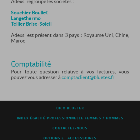
Adexsi regroupe les sociétés :
Souchier Boullet
Langethermo
Tellier Brise-Soleil
Adexsi est présent dans 3 pays : Royaume Uni, Chine,
Maroc
Comptabilité
Pour toute question relative à vos factures, vous
pouvez vous adresser à
comptaclient@bluetek.fr
DICO BLUETEK
INDEX ÉGALITÉ PROFESSIONNELLE FEMMES / HOMMES
CONTACTEZ-NOUS
OPTIONS ET ACCESSSOIRES