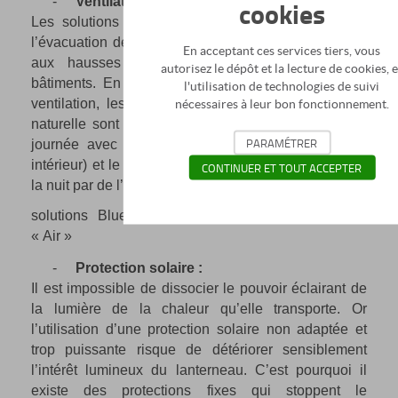
-
Ventilation naturelle :
cookies
Les solutions Bluetek peuvent être un atout pour
l’évacuation de l’air vicié, ainsi qu’une solution face
En acceptant ces services tiers, vous
aux hausses de température à l’intérieur des
autorisez le dépôt et la lecture de cookies, e
bâtiments. En fonction des besoins et périodes de
l'utilisation de technologies de suivi
ventilation, les principaux usages de la ventilation
nécessaires à leur bon fonctionnement.
naturelle sont le Free-cooling diurne (surventiler en
PARAMÉTRER
journée avec de l’air extérieur plus frais que l’air
intérieur) et le Night-Cooling (rafraichir les bâtiments
CONTINUER ET TOUT ACCEPTER
la nuit par de l’air extérieur).
solutions Bluetek : tous les lanterneaux Bluetek
« Air »
-
Protection solaire :
Il est impossible de dissocier le pouvoir éclairant de
la lumière de la chaleur qu’elle transporte. Or
l’utilisation d’une protection solaire non adaptée et
trop puissante risque de détériorer sensiblement
l’intérêt lumineux du lanterneau. C’est pourquoi il
existe des protections fixes qui stoppent le