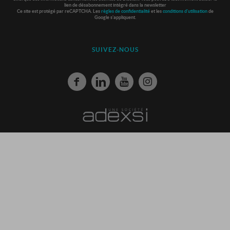
lien de désabonnement intégré dans la newsletter
Ce site est protégé par reCAPTCHA. Les
règles de confidentialité
et les
conditions d'utilisation
de
Google s'appliquent.
SUIVEZ-NOUS