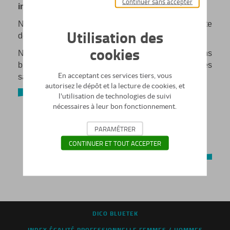
Continuer sans accepter
important défi énergétique.
N’hésitez pas à nous consulter et à réitérer toute
Utilisation des
demande qui vous semblera utile.
cookies
Nous rappelons que sur le terrain, nous respectons
bien sûr les gestes barrières et les consignes
En acceptant ces services tiers, vous
sanitaires qui s’imposent encore.
autorisez le dépôt et la lecture de cookies, et
l'utilisation de technologies de suivi
nécessaires à leur bon fonctionnement.
PARAMÉTRER
CONTINUER ET TOUT ACCEPTER
DICO BLUETEK
INDEX ÉGALITÉ PROFESSIONNELLE FEMMES / HOMMES