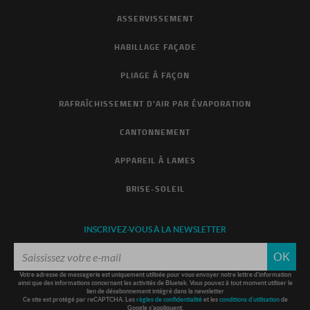
ASSERVISSEMENT
HABILLAGE FAÇADE
PLIAGE À FAÇON
RAFRAÎCHISSEMENT D'AIR PAR ÉVAPORATION
CANTONNEMENT
APPAREIL À LAMES
BRISE-SOLEIL
INSCRIVEZ-VOUS À LA NEWSLETTER
OK
Votre adresse de messagerie est uniquement utilisée pour vous envoyer notre lettre d'information
ainsi que des informations concernant les activités de Bluetek. Vous pouvez à tout moment utiliser le
lien de désabonnement intégré dans la newsletter
Ce site est protégé par reCAPTCHA. Les
règles de confidentialité
et les
conditions d'utilisation
de
Google s'appliquent.