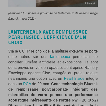
(Armoire CO2 posée à proximité de lanterneaux de désenfumage
Bluetek – juin 2021)
LANTERNEAUX AVEC REMPLISSAGE
PEARL INSIDE : L'EFFICIENCE D'UN
CHOIX
Via le CCTP, le choix de la maîtrise d’œuvre se porte
entre autres sur des
lanterneaux
permettant de
concilier lumière artificielle et expositions. Ils sont
donc prévus en version opaque. L’entreprise Ramery
Enveloppe agence Oise, chargée du projet, rajoute
néanmoins une option avec un
Pearl Inside
intégré
dans un
PCA
de 20 mm.
Cette technologie Bluetek
de remplissage polycarbonate intégrant des
microbilles de verre permet une performance
acoustique intéressante de l’ordre Rw = 28 (0 ;-2)
Db et valeur Lia = 65 dB (impact du bruit de la