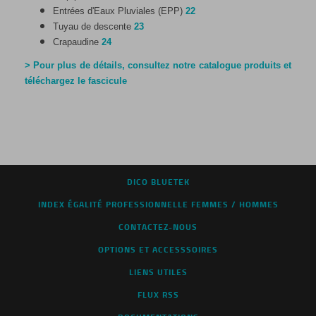
Entrées d'Eaux Pluviales (EPP)
22
Tuyau de descente
23
Crapaudine
24
> Pour plus de détails, consultez notre catalogue produits et
téléchargez le fascicule
DICO BLUETEK
INDEX ÉGALITÉ PROFESSIONNELLE FEMMES / HOMMES
CONTACTEZ-NOUS
OPTIONS ET ACCESSSOIRES
LIENS UTILES
FLUX RSS