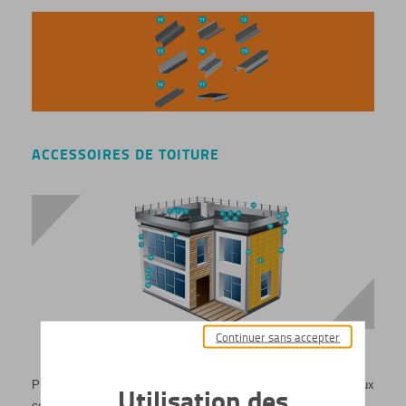
ACCESSOIRES DE TOITURE
Continuer sans accepter
Cassettes, lames
9
Pliage destiné à l'habillage de façade. Laquage possible aux
Utilisation des
couleurs RAL.