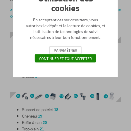
cookies
> Pour plus d'informations, consultez notre rubrique
consacrée à la façade.
En acceptant ces services tiers, vous
autorisez le dépôt et la lecture de cookies, et
l'utilisation de technologies de suivi
nécessaires à leur bon fonctionnement.
PARAMÉTRER
Fourreau
4
Costière soudée
5
CONTINUER ET TOUT ACCEPTER
Costière de voûte
6
Boîte à câble
7
Crosse
8
Support de potelet
18
Chéneau
19
Boîte à eau
20
Trop-plein
21