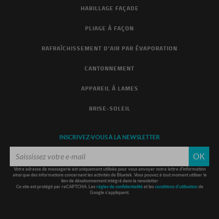
HABILLAGE FAÇADE
PLIAGE À FAÇON
RAFRAÎCHISSEMENT D'AIR PAR ÉVAPORATION
CANTONNEMENT
APPAREIL À LAMES
BRISE-SOLEIL
INSCRIVEZ-VOUS À LA NEWSLETTER
OK
Votre adresse de messagerie est uniquement utilisée pour vous envoyer notre lettre d'information
ainsi que des informations concernant les activités de Bluetek. Vous pouvez à tout moment utiliser le
lien de désabonnement intégré dans la newsletter
Ce site est protégé par reCAPTCHA. Les
règles de confidentialité
et les
conditions d'utilisation
de
Google s'appliquent.