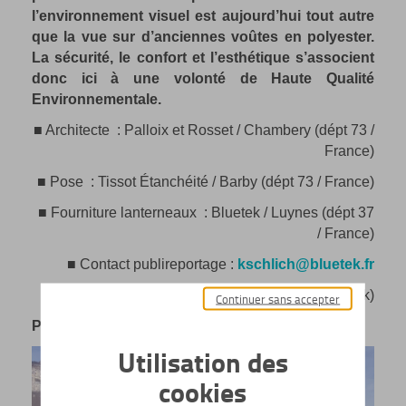
l’environnement visuel est aujourd’hui tout autre
que la vue sur d’anciennes voûtes en polyester.
La sécurité, le confort et l’esthétique s’associent
donc ici à une volonté de Haute Qualité
Environnementale.
■ Architecte : Palloix et Rosset / Chambery (dépt 73 /
France)
■ Pose : Tissot Étanchéité / Barby (dépt 73 / France)
■ Fourniture lanterneaux : Bluetek / Luynes (dépt 37
/ France)
■ Contact publireportage :
kschlich@bluetek.fr
(Photos Christophe Blain - Bluetek)
Continuer sans accepter
Portfolio
Utilisation des
cookies