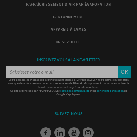
RAFRAÎCHISSEMENT D'AIR PAR ÉVAPORATION
CANTONNEMENT
APPAREIL À LAMES
BRISE-SOLEIL
INSCRIVEZ-VOUS À LA NEWSLETTER
OK
Votre adresse de messagerie est uniquement utilisée pour vous envoyer notre lettre d'information
ainsi que des informations concernant les activités de Bluetek. Vous pouvez à tout moment utiliser le
lien de désabonnement intégré dans la newsletter
Ce site est protégé par reCAPTCHA. Les
règles de confidentialité
et les
conditions d'utilisation
de
Google s'appliquent.
SUIVEZ-NOUS