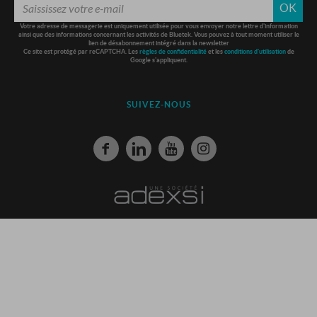
OK
Votre adresse de messagerie est uniquement utilisée pour vous envoyer notre lettre d'information
ainsi que des informations concernant les activités de Bluetek. Vous pouvez à tout moment utiliser le
lien de désabonnement intégré dans la newsletter
Ce site est protégé par reCAPTCHA. Les
règles de confidentialité
et les
conditions d'utilisation
de
Google s'appliquent.
SUIVEZ-NOUS