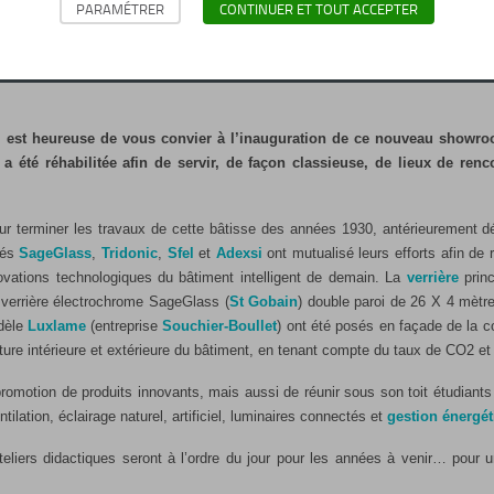
PARAMÉTRER
CONTINUER ET TOUT ACCEPTER
 NOUVEAU SHOWROOM OUVRE SES PORTES LE 8 JUIN 2
, est heureuse de vous convier à l’inauguration de ce nouveau showr
 a été réhabilitée afin de servir, de façon classieuse, de lieux de renc
our terminer les travaux de cette bâtisse des années 1930, antérieurement dé
tés
SageGlass
,
Tridonic
,
Sfel
et
Adexsi
ont mutualisé leurs efforts afin de 
ovations technologiques du bâtiment intelligent de demain. La
verrière
princ
 verrière électrochrome SageGlass (
St Gobain
) double paroi de 26 X 4 mètr
odèle
Luxlame
(entreprise
Souchier-Boullet
) ont été posés en façade de la co
ture intérieure et extérieure du bâtiment, en tenant compte du taux de CO2 et 
promotion de produits innovants, mais aussi de réunir sous son toit étudiants 
ntilation, éclairage naturel, artificiel, luminaires connectés et
gestion énergé
teliers didactiques seront à l’ordre du jour pour les années à venir… pour 