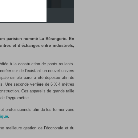
017
oom parisien nommé La Bérangerie. En
ontres et d’échanges entre industriels,
diée à la construction de ponts roulants.
recréer sur de l’existant un nouvel univers
ipale simple paroi a été déposée afin de
es. Une seconde verrière de 6 X 4 mètres
nstruction. Ces appareils de grande taille
de l’hygrométrie.
et professionnels afin de les former voire
tique
.
une meilleure gestion de l’économie et du