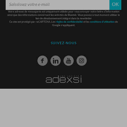
OK
Votre adresse de messagerie est uniquement utilisée pour vous envoyer notre lettre d'information
ainsi que des informations concernant les activités de Bluetek. Vous pouvez à tout moment utiliser le
lien de désabonnement intégré dans la newsletter
Ce site est protégé par reCAPTCHA. Les
règles de confidentialité
et les
conditions d'utilisation
de
Google s'appliquent.
SUIVEZ-NOUS