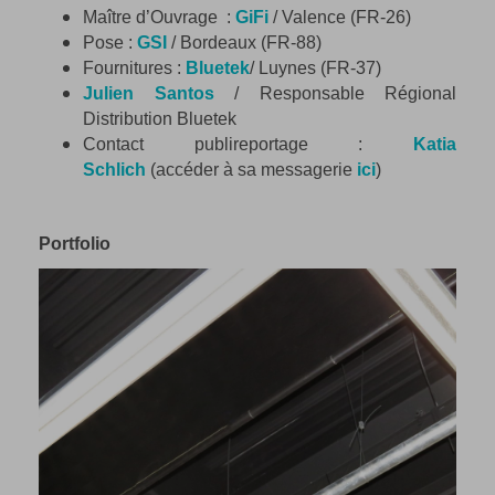
Maître d’Ouvrage :
GiFi
/ Valence (FR-26)
Pose :
GSI
/ Bordeaux (FR-88)
Fournitures :
Bluetek
/ Luynes (FR-37)
Julien Santos
/ Responsable Régional
Distribution Bluetek
Contact publireportage :
Katia
Schlich
(accéder à sa messagerie
ici
)
Portfolio