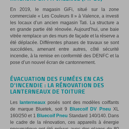
En 2019, le magasin GiFi, situé sur la zone
commerciale « Les Couleurs II » à Valence, a investi
les locaux d’un ancien magasin Tati. La structure a
en grande partie été rénovée. Aujourd’hui, une baie
vitrée remplace un des murs de façade et la réserve a
été déplacée. Différentes phases de travaux se sont
succédées, amenant entre autres, côté sécurité
incendie, à la remise en conformité des DENFC et la
pose d’un nouvel écran de cantonnement.
ÉVACUATION DES FUMÉES EN CAS
D'INCENDIE : LA RÉNOVATION DES
LANTERNEAUX DE TOITURE
Les
lanterneaux
posés sont des modèles coiffants
de marque Bluetek, soit 9
Bluecoif DV Pneu
XL
160/250 et 1
Bluecoif Pneu
Standard 140/140. Dans
le cadre de la rénovation, ces appareils à énergie
pneumatique ont été prévus avec des plages de 80