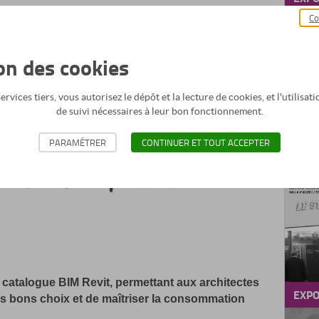
alisée dans la fabrication d’appareils de toiture, est
Co
re aux problématiques d’entreprises et de
BLU
concrets de modélisation BIM d’équipements
SOL
ion des cookies
18 
rvices tiers, vous autorisez le dépôt et la lecture de cookies, et l'utilisa
de suivi nécessaires à leur bon fonctionnement.
PARAMÉTRER
CONTINUER ET TOUT ACCEPTER
catalogue BIM Revit, permettant aux architectes
EXPO
les bons choix et de maîtriser la consommation