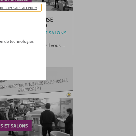
ntinuer sans accepter
ETEK & TELLIER BRISE-
EIL // BATIMAT 2019
SEPT. 2019 | EXPOS ET SALONS
tion de technologies
Bluetek & Tellier Brise-Soleil vous donnent rendez-vous pour découvrir leur stand commun
S ET SALONS