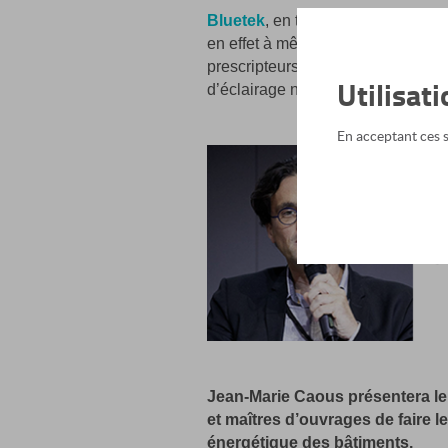
Bluetek
, en tant que société spéci
en effet à même de pouvoir répond
prescripteurs avec des exemples 
Utilisat
d’éclairage naturel.
En acceptant ces se
Jean-Marie Caous présentera le 
et maîtres d’ouvrages de faire 
énergétique des bâtiments.