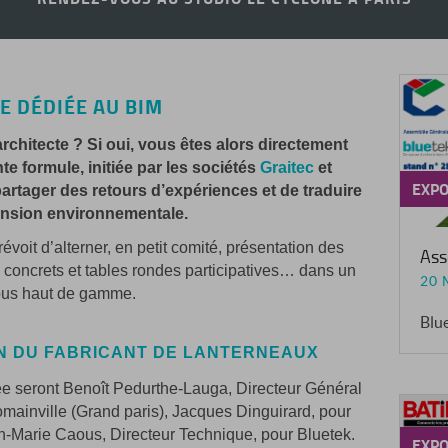
E DÉDIÉE AU BIM
rchitecte ? Si oui, vous êtes alors directement
te formule, initiée par les sociétés
Graitec
et
EXPO
artager des retours d’expériences et de traduire
nsion environnementale.
voit d’alterner, en petit comité, présentation des
Ass
 concrets et tables rondes participatives… dans un
20 
vous haut de gamme.
ON DU FABRICANT DE LANTERNEAUX
ée seront Benoît Pedurthe-Lauga, Directeur Général
omainville (Grand paris), Jacques Dinguirard, pour
n-Marie Caous, Directeur Technique, pour Bluetek.
EXPO