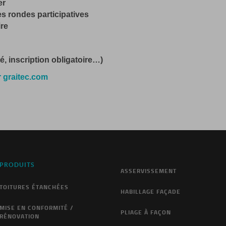
er
es rondes participatives
ire
é, inscription obligatoire…)
ur graitec.com
PRODUITS
ASSERVISSEMENT
TOITURES ÉTANCHÉES
HABILLAGE FAÇADE
MISE EN CONFORMITÉ /
PLIAGE À FAÇON
RÉNOVATION