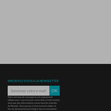
INSCRIVEZ-VOUS À LA NEWSLETTER
OK
Votre adresse de messagerie est uniquement
utilisée pour vous envoyer notre lettre d'information
ainsi que des informations concernant les activités
de Bluetek. Vous pouvez à tout moment utiliser le
lien de désabonnement intégré dans la newsletter