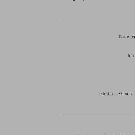
__________________________
Nous v
le 
Studio Le Cyclo
__________________________