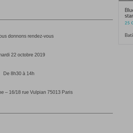
Blue
sta
___________________________________________
25 
Bat
ous donnons rendez-vous
mardi 22 octobre 2019
De 8h30 à 14h
ne – 16/18 rue Vulpian 75013 Paris
___________________________________________