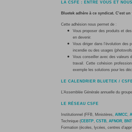
LA CSFE : ENTRE VOUS ET NOU
Bluetek adhère à ce syndicat. C’est un
Cette adhésion nous permet de :
Vous proposer des produits et des 
en devenir.
Vous diriger dans l’évolution des 
incendie ou des usages (photovolta
Vous conseiller avec des valeurs 
travail. Cette cohésion professio
exemple les solutions pour les déch
LE CALENDRIER BLUETEK / CSF
L’Assemblée Générale annuelle du groupe
LE RÉSEAU CSFE
Institutionnel (FFB, Ministères,
AIMCC
,
Technique (
CEBTP
,
CSTB
,
AFNOR
,
BN
Formation (écoles, lycées, centres d’app