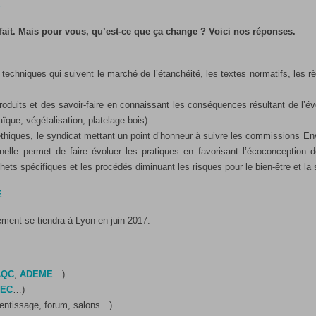
S
 fait. Mais pour vous, qu’est-ce que ça change ? Voici nos réponses.
techniques qui suivent le marché de l’étanchéité, les textes normatifs, les 
produits et des savoir-faire en connaissant les conséquences résultant de l’év
ïque, végétalisation, platelage bois).
éthiques, le syndicat mettant un point d’honneur à suivre les commissions En
nnelle permet de faire évoluer les pratiques en favorisant l’écoconception
ets spécifiques et les procédés diminuant les risques pour le bien-être et la 
E
ment se tiendra à Lyon en juin 2017.
AQC
,
ADEME
…)
TEC
…)
rentissage, forum, salons…)