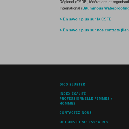
Régional (CSRE, fédérations et organisati
International (
Bituminous Waterproofin
> En savoir plus sur la CSFE
> En savoir plus sur nos contacts (liens
DICO BLUETEK
INDEX ÉGALITÉ
PROFESSIONNELLE FEMMES /
HOMMES
CONTACTEZ-NOUS
OPTIONS ET ACCESSSOIRES