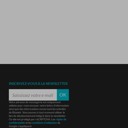
INSCRIVEZ-VOUS À LA NEWSLETTER
OK
Votre adresse de messagerie est uniquement
utilisée pour vous envoyer notre lettre d'information
ainsi que des informations concernant les activités
de Bluetek. Vous pouvez à tout moment utiliser le
lien de désabonnement intégré dans la newsletter
Ce site est protégé par reCAPTCHA. Les
règles de
confidentialité
et les
conditions d'utilisation
de
Google s'appliquent.