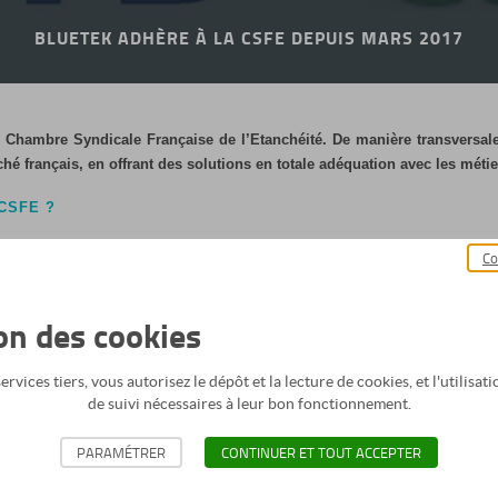
BLUETEK ADHÈRE À LA CSFE DEPUIS MARS 2017
la Chambre Syndicale Française de l’Etanchéité. De manière transversal
 français, en offrant des solutions en totale adéquation avec les métier
CSFE ?
 l’étanchéité et du bardage au cœur de la Fédération
Française
du Bâtiment
Co
t au niveau de produits destinés aux toitures étanchéifiées, qu’aux éléments de
 mêmes mouvances professionnelles. Ces réflexions et les résultats qu
ion des cookies
on, du bâtiment et de son ingénierie, et d’apporter des solutions en termes d
rvices tiers, vous autorisez le dépôt et la lecture de cookies, et l'utilisa
de suivi nécessaires à leur bon fonctionnement.
PARAMÉTRER
CONTINUER ET TOUT ACCEPTER