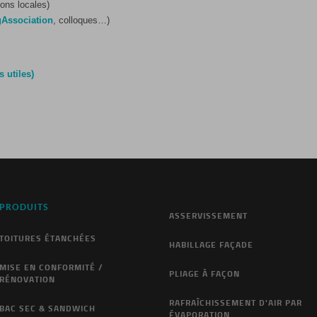
ons locales)
g
Association
, colloques…)
 utiles)
PRODUITS
ASSERVISSEMENT
TOITURES ÉTANCHÉES
HABILLAGE FAÇADE
MISE EN CONFORMITÉ /
PLIAGE À FAÇON
RÉNOVATION
RAFRAÎCHISSEMENT D'AIR PAR
BAC SEC & SANDWICH
ÉVAPORATION