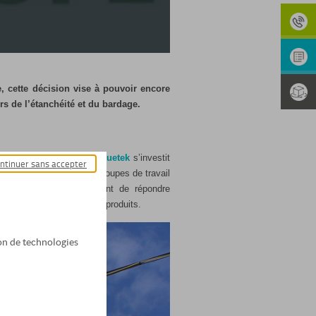
e, cette décision vise à pouvoir encore
s de l’étanchéité et du bardage.
 (
FFB
). En y adhérant,
Bluetek
s’investit
ntinuer sans accepter
 bardage, et ce via des groupes de travail
i s’en dégagent permettent de répondre
e conseils et de nouveaux produits.
tion de technologies