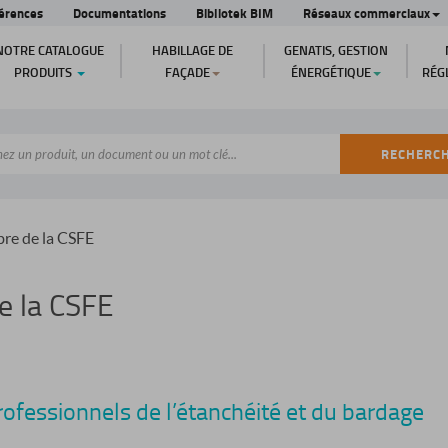
érences
Documentations
Bibliotek BIM
Réseaux commerciaux
NOTRE CATALOGUE
HABILLAGE DE
GENATIS, GESTION
PRODUITS
FAÇADE
ÉNERGÉTIQUE
RÉG
RECHERC
re de la CSFE
e la CSFE
professionnels de l’étanchéité et du bardage