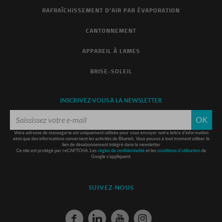
RAFRAÎCHISSEMENT D'AIR PAR ÉVAPORATION
CANTONNEMENT
APPAREIL À LAMES
BRISE-SOLEIL
INSCRIVEZ-VOUS À LA NEWSLETTER
OK
Votre adresse de messagerie est uniquement utilisée pour vous envoyer notre lettre d'information
ainsi que des informations concernant les activités de Bluetek. Vous pouvez à tout moment utiliser le
lien de désabonnement intégré dans la newsletter
Ce site est protégé par reCAPTCHA. Les
règles de confidentialité
et les
conditions d'utilisation
de
Google s'appliquent.
SUIVEZ-NOUS