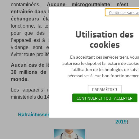
contaminées.
Aucune microgouttelette n’est
entraînée dans le flux d’air, la vitesse à travers les
Continuer sans a
échangeurs étant trop faible
. Quand l’appareil
fonctionne, la température de l’eau est trop basse
Utilisation des
pour que des bactéries se développent. Quand
cookies
l’appareil est à l’arrêt, des cycles de rinçage et de
vidange sont enclenchés automatiquement pour
éviter toute prolifération.
En acceptant ces services tiers, vou
autorisez le dépôt et la lecture de cookie
Aucun cas de légionellose n’a été imputable aux
l'utilisation de technologies de suivi
30 millions de rafraîchisseurs installés dans le
nécessaires à leur bon fonctionnemen
monde.
PARAMÉTRER
Les appareils ne sont pas soumis aux arrêtés
ministériels du 14 décembre 2013.
CONTINUER ET TOUT ACCEPTER
(
Extraits brochure BLUETEK :
Rafraîchissement d’air par évaporation // Juillet
2019
)